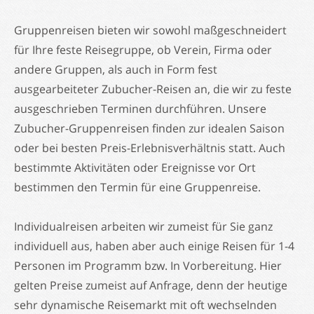
Cider !
Schweden
Italien
Australien
Gruppenreisen bieten wir sowohl maßgeschneidert
für Ihre feste Reisegruppe, ob Verein, Firma oder
Kontakt
Norwegen
Spanien
andere Gruppen, als auch in Form fest
ausgearbeiteter Zubucher-Reisen an, die wir zu feste
Newsletter
ausgeschrieben Terminen durchführen. Unsere
Kontaktformular
Zubucher-Gruppenreisen finden zur idealen Saison
oder bei besten Preis-Erlebnisverhältnis statt. Auch
Impressum
bestimmte Aktivitäten oder Ereignisse vor Ort
bestimmen den Termin für eine Gruppenreise.
Datenschutz
Individualreisen arbeiten wir zumeist für Sie ganz
individuell aus, haben aber auch einige Reisen für 1-4
Personen im Programm bzw. In Vorbereitung. Hier
gelten Preise zumeist auf Anfrage, denn der heutige
sehr dynamische Reisemarkt mit oft wechselnden