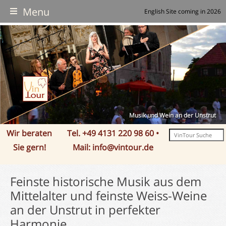
Menu
English Site coming in 2026
VinTour
Reiseziele
Über uns
Reise-Arten
Partner
Europa
Kalender
Reise-Hinweise
Übersee
Individuell
Deutschland
Musik und Wein an der Unstrut
Wir beraten
Tel. +49 4131 220 98 60 •
Nach Maß
Versicherungen
Gruppenreisen
Frankreich
Südafrika
Ball des Weines
Sie gern!
Mail: info@vintour.de
Inspirationen
Event-Reisen
Portugal
USA
Mythos Mosel
Week-end des Grand Crus
Feinste historische Musik aus dem
B2B
Nachhaltig Reisen
Neue Ziele
Österreich
Kanada
Montalbane & Weisse NAcht
Mittelalter und feinste Weiss-Weine
an der Unstrut in perfekter
VT Nordic
Schweiz
Neuseeland
Harmonie