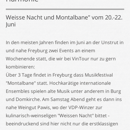
Cider !
Schweden
Italien
Australien
Weisse Nacht und Montalbane" vom 20.-22.
Kontakt
Norwegen
Spanien
Juni
Newsletter
In den meisten Jahren finden im Juni an der Unstrut in
und nahe Freyburg zwei Events an einem
Kontaktformular
Wochenende statt, die wir bei VinTour nur zu gern
Impressum
kombinieren:
Über 3 Tage findet in Freyburg dass Musikfestival
Datenschutz
"Montalbane" statt. Hochkarätige internationale
Ensembles spielen alte Musik unter anderem in Burg
und Domkirche. Am Samstag Abend geht es dann ins
nahe Weingut Pawis, wo der VDP-Winzer zur
kulinarisch-weinseligen "Weissen Nacht" bittet -
beeindruckend sind hier nicht nur die erstklassigen